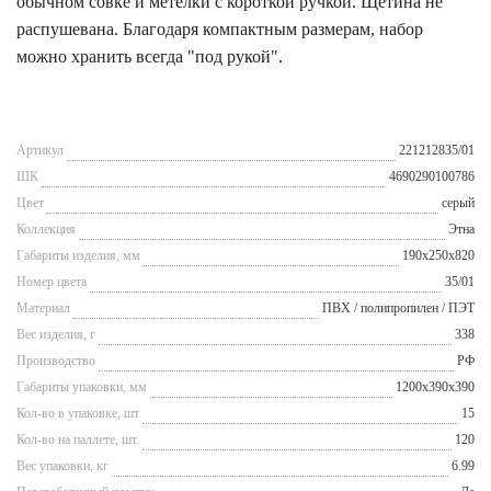
обычном совке и метелки с короткой ручкой. Щетина не
распушевана. Благодаря компактным размерам, набор
можно хранить всегда "под рукой".
Артикул
221212835/01
ШК
4690290100786
Цвет
серый
Коллекция
Этна
Габариты изделия, мм
190x250x820
Номер цвета
35/01
Материал
ПВХ / полипропилен / ПЭТ
Вес изделия, г
338
Производство
РФ
Габариты упаковки, мм
1200x390x390
Кол-во в упаковке, шт
15
Кол-во на паллете, шт.
120
Вес упаковки, кг
6.99