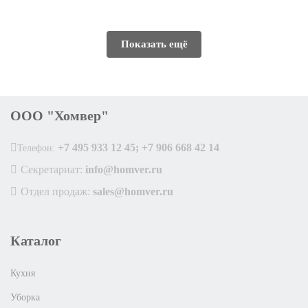
Показать ещё
ООО "Хомвер"
+7 495 933 12 45; +7 906 668 42 14
Телефон:
Секретариат:
info@homver.ru
Отдел продаж:
sales@homver.ru
Каталог
Кухня
Уборка