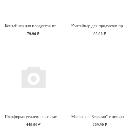
Контейнер для продуктов прямоугольный 0,5л (светло-розовый)
Контейнер для продуктов прямоугольный 0,85л (светло-розовый)
79.90 ₽
99.90 ₽
Платформа усиленная со сменной насадкой "Экстра Синель" (без определения цвета)
Масленка "Бергамо" с декором "Розы" (бесцветный)
449.90 ₽
209.90 ₽