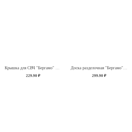
Крышка для СВЧ "Бергамо" D250мм с декором "Розы" (бесцветный)
Доска разделочная "Бергамо" прямоугольная 335x220x4мм с декором "Розы" (светло-розовый)
229.90 ₽
299.90 ₽