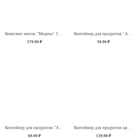
Комплект мисок "Модена" 3 шт. (1,2л+2,1л+3,2л) с крышками с декором "Розы" (светло-розовый)
Контейнер для продуктов "Асти" квадратный 0,5л (темно-коричневый)
579.90 ₽
59.90 ₽
Контейнер для продуктов "Асти" прямоугольный 0,75л (темно-коричневый)
Контейнер для продуктов круглый 1л с декором "Розы" (светло-розовый)
69.90 ₽
139.90 ₽