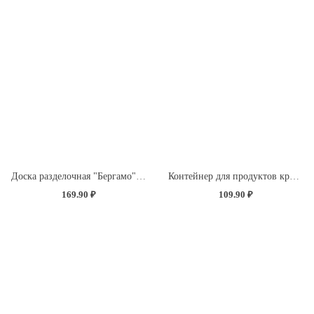
Доска разделочная "Бергамо" прямоугольная 260x155x3,5мм с декором "Розы" (светло-розовый)
Контейнер для продуктов круглый 0,85л (светло-розовый)
169.90 ₽
109.90 ₽