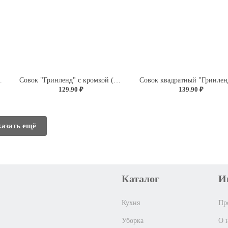
(бежевый флэк)
Совок "Гринленд" с кромкой (зеленый флэк)
129.90 ₽
139.90 ₽
азать ещё
Каталог
И
Кухня
Пр
Уборка
О 