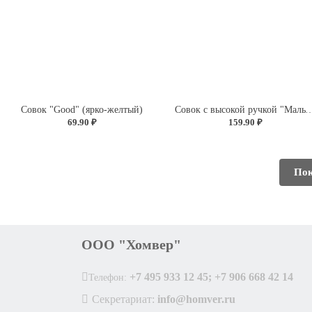
Совок "Good" (ярко-желтый)
Совок с высокой ручкой "Мальта" 
69.90 ₽
159.90 ₽
Пок
ООО "Хомвер"
+7 495 933 12 45; +7 906 668 42 14
Телефон:
Секретариат:
info@homver.ru