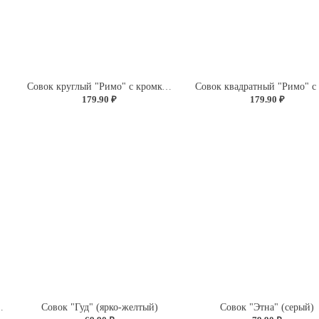
)
Совок круглый "Римо" с кромкой (красный)
179.90 ₽
179.90 ₽
кой (светло-серый)
Совок "Гуд" (ярко-желтый)
Совок "Этна" (серый)