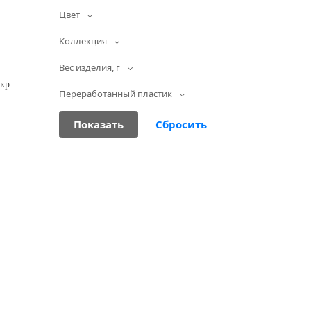
Цвет
Коллекция
Вес изделия, г
Совок квадратный "Римо" с кромкой (красный)
Переработанный пластик