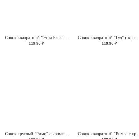
Совок квадратный "Этна Блэк" с кромкой (черный)
Совок квадратный "Гуд" с кромкой (белый
119.90 ₽
119.90 ₽
Совок круглый "Римо" с кромкой (светло-серый)
Совок квадратный "Римо" с кром