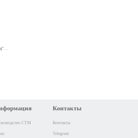
Совок квадратный "Гринленд" с кромкой (зеленый флэк)
нформация
Контакты
оизводство СТМ
Контакты
нас
Telegram