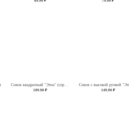
69.90 ₽
79.90 ₽
)
Совок квадратный "Этна" (серый)
109.90 ₽
149.90 ₽