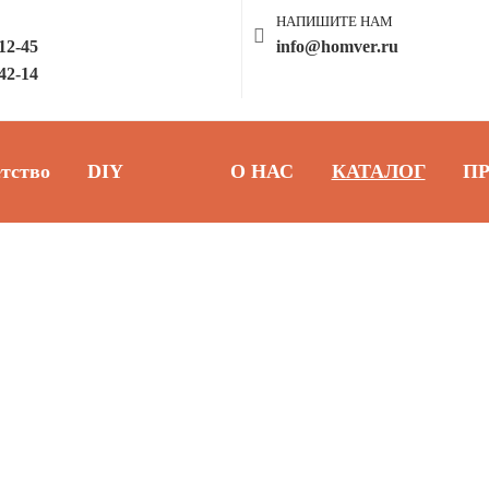
НАПИШИТЕ НАМ
-12-45
info@homver.ru
-42-14
тство
DIY
О НАС
КАТАЛОГ
П