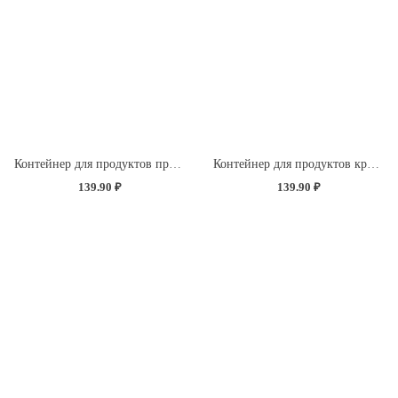
Контейнер для продуктов прямоугольный 1,5л (светло-розовый)
Контейнер для продуктов круглый 1л с декором "Розы" (светло-розовый)
139.90 ₽
139.90 ₽