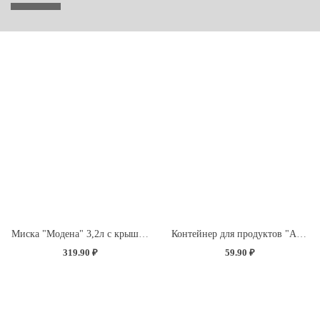
Миска "Модена" 3,2л с крышкой с декором "Розы" (светло-розовый)
Контейнер для продуктов "Асти" квадратный 0,5л (темно-коричневый)
319.90 ₽
59.90 ₽