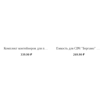
Комплект контейнеров для продуктов круглых 3 шт. (0,6л+1л+1,75л) с декором "Розы" (светло-розовый)
Емкость для СВЧ "Бергамо" 1,6л с клапаном с декором "Розы" (белый)
339.90 ₽
269.90 ₽