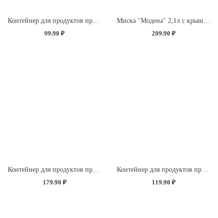
Контейнер для продуктов прямоугольный 0,5л с декором "Розы" (светло-розовый)
Миска "Модена" 2,1л с крышкой с декором "Розы" (светло-розовый)
99.90 ₽
209.90 ₽
Контейнер для продуктов прямоугольный 1,5л с декором "Розы" (светло-розовый)
Контейнер для продуктов прямоугольный 0,85л с декором "Розы" (светло-розовый)
179.90 ₽
119.90 ₽