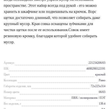
пространстве. Этот набор всегда под рукой - его можно
хранить в шкафчике или подвешивать на крючок. Ворс
щетки достаточно длинный, что позволяет собирать даже
крупный мусор. Края совка оснащены зубчиками для
чистки щетки после ее использования.Совок имеет
резиновую кромку, благодаря которой удобнее собирать
мусор.
Артикул
221234206/03
ШК
4690290122191
Цвет
красный
Коллекция
Римо
Габариты изделия, мм
72x225x314
Номер цвета
06/03
Материал
ПВХ / полипропилен / ПЭТ
Вес изделия, г
139.4