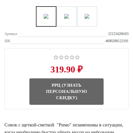
Артикул
221234206/03
ШК
4690290122191
319.90 ₽
РРЦ (УЗНАТЬ
ПЕРСОНАЛЬНУЮ
СКИДКУ)
Совок с щеткой-сметкой "Римо" незаменимы в ситуации,
когда необходимо быстро убрать мусор на небольшом