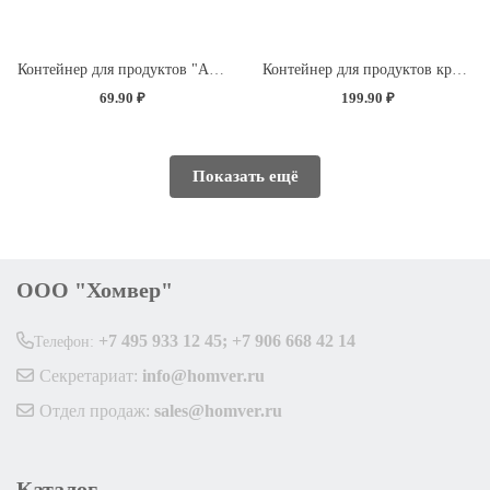
Контейнер для продуктов "Асти" прямоугольный 0,75л (темно-коричневый)
Контейнер для продуктов круглый 1,75л с декором "Розы" (светло-розовый)
69.90 ₽
199.90 ₽
Показать ещё
ООО "Хомвер"
+7 495 933 12 45; +7 906 668 42 14
Телефон:
Секретариат:
info@homver.ru
Отдел продаж:
sales@homver.ru
Каталог