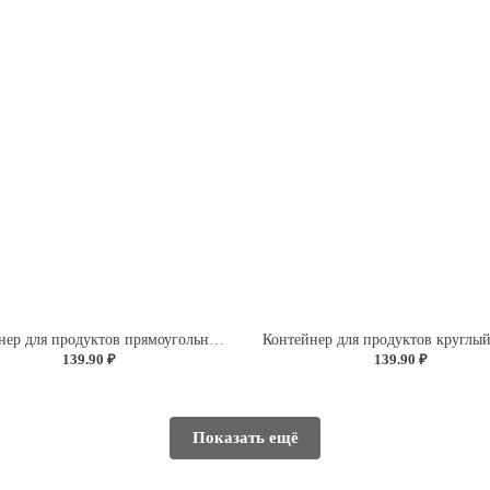
Контейнер для продуктов прямоугольный 1,5л (светло-розовый)
139.90 ₽
139.90 ₽
Показать ещё