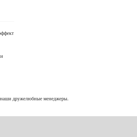
эффект
ли
т наши дружелюбные менеджеры.