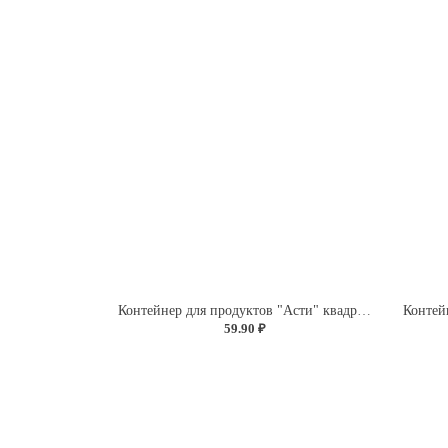
Контейнер для продуктов "Асти" квадратный 0,5л (темно-коричневый)
59.90 ₽