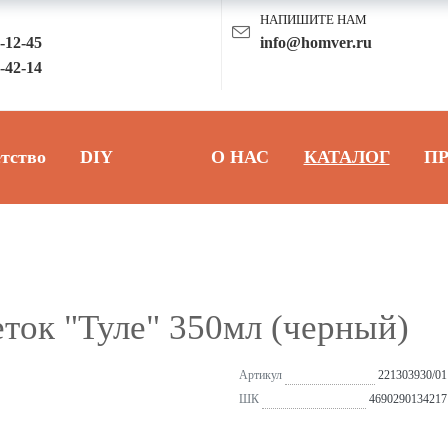
НАПИШИТЕ НАМ
3-12-45
info@homver.ru
8-42-14
тство
DIY
О НАС
КАТАЛОГ
П
ток "Туле" 350мл (черный)
Артикул
221303930/01
ШК
4690290134217