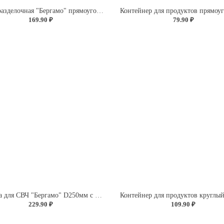
Доска разделочная "Бергамо" прямоугольная 260x155x3,5мм с декором "Розы" (светло-розовый)
169.90 ₽
79.90 ₽
Крышка для СВЧ "Бергамо" D250мм с декором "Розы" (бесцветный)
229.90 ₽
109.90 ₽