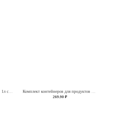
Контейнер для продуктов круглый 1л с декором "Розы" (светло-розовый)
Комплект контейнеров для продуктов прямоугольных 3 шт. (0,5л+0,85л+1,5л) (светло-розовый)
269.90 ₽