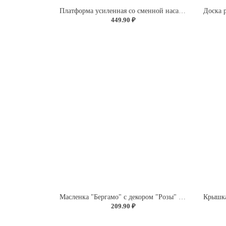
Платформа усиленная со сменной насадкой "Экстра Синель" (без определения цвета)
449.90 ₽
Масленка "Бергамо" с декором "Розы" (бесцветный)
209.90 ₽