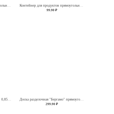
Контейнер для продуктов прямоугольный 0,5л (светло-розовый)
Контейнер для продуктов прямоугольный 0,85л (светло-розовый)
99.90 ₽
Контейнер для продуктов круглый 0,85л (светло-розовый)
Доска разделочная "Бергамо" прямоугольная 335x220x4мм с декором "Розы" (светло-розовый)
299.90 ₽