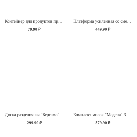
Контейнер для продуктов прямоугольный 0,5л (светло-розовый)
Платформа усиленная со сменной насадкой "Экстра Синель" (без определения цвета)
79.90 ₽
449.90 ₽
Доска разделочная "Бергамо" прямоугольная 335x220x4мм с декором "Розы" (светло-розовый)
Комплект мисок "Модена" 3 шт. (1,2л+2,1л+3,2л) с крышками с декором "Розы" (светло-розовый)
299.90 ₽
579.90 ₽