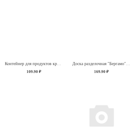
Контейнер для продуктов круглый 0,85л (светло-розовый)
Доска разделочная "Бергамо" прямоугольная 260x155x3,5мм с декором "Розы" (светло-розовый)
109.90 ₽
169.90 ₽