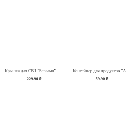
Крышка для СВЧ "Бергамо" D250мм с декором "Розы" (бесцветный)
Контейнер для продуктов "Асти" квадратный 0,5л (темно-коричневый)
229.90 ₽
59.90 ₽