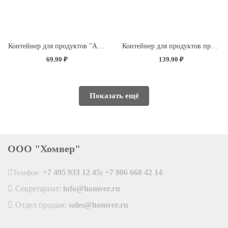
Контейнер для продуктов "Асти" прямоугольный 0,75л (темно-коричневый)
Контейнер для продуктов прямоугольный 1,5л (светло-розовый)
69.90 ₽
139.90 ₽
Показать ещё
ООО "Хомвер"
+7 495 933 12 45; +7 906 668 42 14
Телефон:
Секретариат:
info@homver.ru
Отдел продаж:
sales@homver.ru