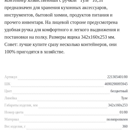
Контейнер хозяйственный с ручкой "Туле" 10,5л
предназначен для хранения кухонных аксессуаров,
инструментов, бытовой химии, продуктов питания и
прочего инвентаря. На лицевой стороне предусмотрена
удобная ручка для комфортного и легкого выдвижения и
постановки на полку. Размеры ящика 342х160х253 мм.
Совет: лучше купите сразу несколько контейнеров, они
100% пригодятся в хозяйстве.
Артикул
221305401/00
ШК
4690290095945
Цвет
бесцветный
Линейка
Туле
Габариты изделия, мм
342x160x253
Номер цвета
01/00
Материал
полипропилен
Вес изделия, г
360