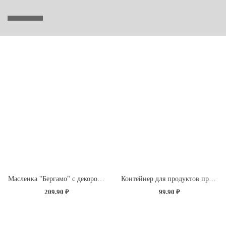
Масленка "Бергамо" с декором "Розы" (бесцветный)
Контейнер для продуктов прямоугольный 0,85л (светло-розовый)
209.90 ₽
99.90 ₽