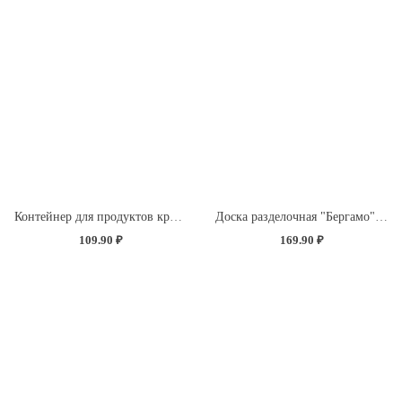
Контейнер для продуктов круглый 0,85л (светло-розовый)
Доска разделочная "Бергамо" прямоугольная 260x155x3,5мм с декором "Розы" (светло-розовый)
109.90 ₽
169.90 ₽