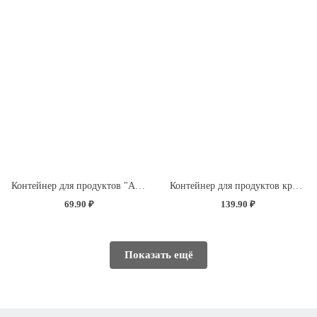
Контейнер для продуктов "Асти" прямоугольный 0,75л (темно-коричневый)
Контейнер для продуктов круглый 1л с декором "Розы" (светло-розовый)
69.90 ₽
139.90 ₽
Показать ещё