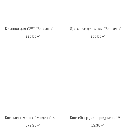
Крышка для СВЧ "Бергамо" D250мм с декором "Розы" (бесцветный)
Доска разделочная "Бергамо" прямоугольная 335x220x4мм с декором "Розы" (светло-розовый)
229.90 ₽
299.90 ₽
Комплект мисок "Модена" 3 шт. (1,2л+2,1л+3,2л) с крышками с декором "Розы" (светло-розовый)
Контейнер для продуктов "Асти" квадратный 0,5л (темно-коричневый)
579.90 ₽
59.90 ₽