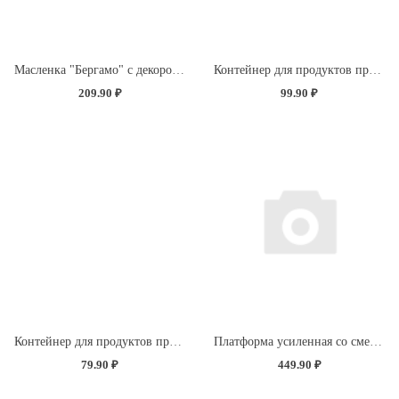
Масленка "Бергамо" с декором "Розы" (бесцветный)
Контейнер для продуктов прямоугольный 0,85л (светло-розовый)
209.90 ₽
99.90 ₽
Контейнер для продуктов прямоугольный 0,5л (светло-розовый)
Платформа усиленная со сменной насадкой "Экстра Синель" (без определения цвета)
79.90 ₽
449.90 ₽