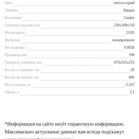
Цвет
светло-серый
Линейка
Линден
Коллекция
Linden
Габариты изделия, мм
230x160x110
Номер цвета
21/03
Материал
полипропилен
Вес изделия, г
0.0926
Производство
РФ
Габариты упаковки, мм
470x335x255
Кол-во в упаковке, шт
20
Кол-во на паллете, шт.
600
Вес упаковки, кг
2.247
Объём, л
3.2
*Информация на сайте несёт справочную информацию.
Максимально актуальные данные вам всегда подскажут