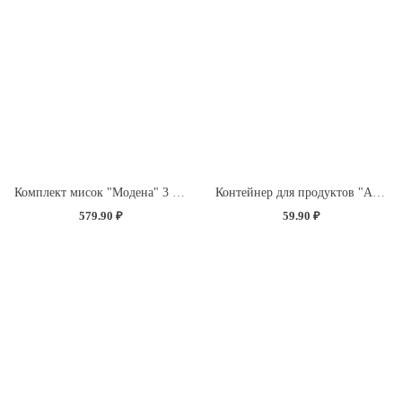
Комплект мисок "Модена" 3 шт. (1,2л+2,1л+3,2л) с крышками с декором "Розы" (светло-розовый)
Контейнер для продуктов "Асти" квадратный 0,5л (темно-коричневый)
579.90 ₽
59.90 ₽