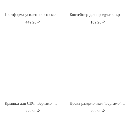
Платформа усиленная со сменной насадкой "Экстра Синель" (без определения цвета)
Контейнер для продуктов круглый 0,85л (светло-розовый)
449.90 ₽
109.90 ₽
Крышка для СВЧ "Бергамо" D250мм с декором "Розы" (бесцветный)
Доска разделочная "Бергамо" прямоугольная 335x220x4мм с декором "Розы" (светло-розовый)
229.90 ₽
299.90 ₽