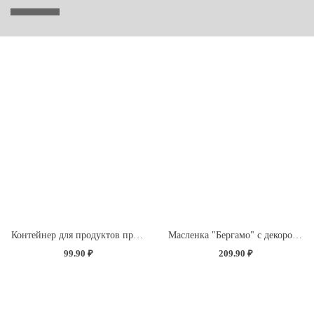
Контейнер для продуктов прямоугольный 0,85л (светло-розовый)
Масленка "Бергамо" с декором "Розы" (бесцветный)
99.90 ₽
209.90 ₽