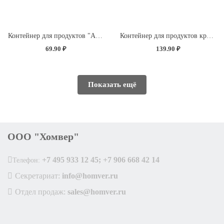
Контейнер для продуктов "Асти" прямоугольный 0,75л (темно-коричневый)
Контейнер для продуктов круглый 1л с декором "Розы" (светло-розовый)
69.90 ₽
139.90 ₽
Показать ещё
ООО "Хомвер"
+7 495 933 12 45; +7 906 668 42 14
Телефон:
Секретариат:
info@homver.ru
Отдел продаж:
sales@homver.ru