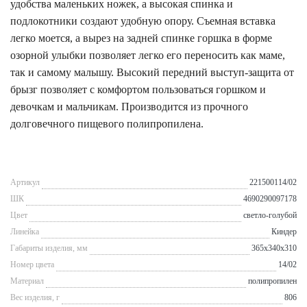
удобства маленьких ножек, а высокая спинка и
подлокотники создают удобную опору. Съемная вставка
легко моется, а вырез на задней спинке горшка в форме
озорной улыбки позволяет легко его переносить как маме,
так и самому малышу. Высокий передний выступ-защита от
брызг позволяет с комфортом пользоваться горшком и
девочкам и мальчикам. Производится из прочного
долговечного пищевого полипропилена.
Артикул
221500114/02
ШК
4690290097178
Цвет
светло-голубой
Линейка
Киндер
Габариты изделия, мм
365x340x310
Номер цвета
14/02
Материал
полипропилен
Вес изделия, г
806