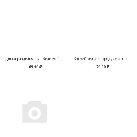
Доска разделочная "Бергамо" прямоугольная 260x155x3,5мм с декором "Розы" (светло-розовый)
Контейнер для продуктов прямоугольный 0,5л (светло-розовый)
169.90 ₽
79.90 ₽