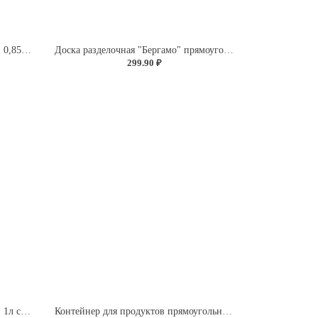
Контейнер для продуктов круглый 0,85л (светло-розовый)
Доска разделочная "Бергамо" прямоугольная 335x220x4мм с декором "Розы" (светло-розовый)
299.90 ₽
Контейнер для продуктов круглый 1л с декором "Розы" (светло-розовый)
Контейнер для продуктов прямоугольный 1,5л (светло-розовый)