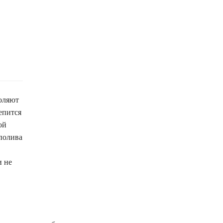
воляют
епится
ой
 полива
и не