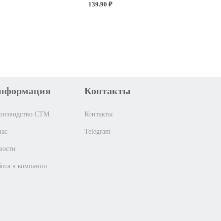
139.90 ₽
нформация
Контакты
оизводство СТМ
Контакты
нас
Telegram
вости
бота в компании