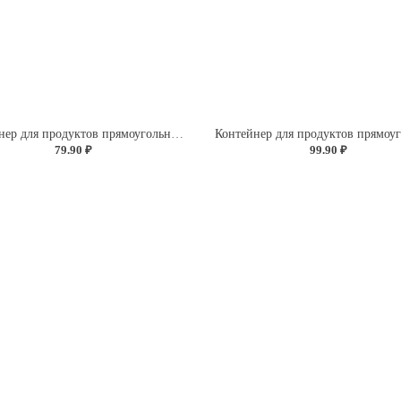
Контейнер для продуктов прямоугольный 0,5л (светло-розовый)
79.90 ₽
99.90 ₽