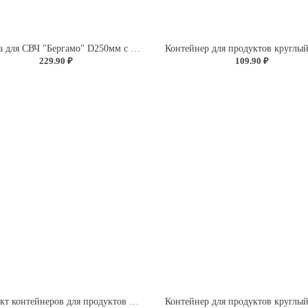
Крышка для СВЧ "Бергамо" D250мм с декором "Розы" (бесцветный)
229.90 ₽
109.90 ₽
Комплект контейнеров для продуктов прямоугольных 3 шт. (0,5л+0,85л+1,5л) (светло-розовый)