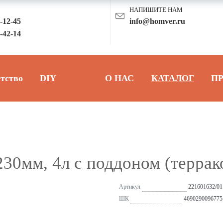
НАПИШИТЕ НАМ
3-12-45
info@homver.ru
8-42-14
тство
DIY
О НАС
КАТАЛОГ
П
230мм, 4л с поддоном (террак
Артикул
221601632/01
ШК
4690290096775