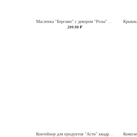
Масленка "Бергамо" с декором "Розы" (бесцветный)
209.90 ₽
Контейнер для продуктов "Асти" квадратный 0,5л (темно-коричневый)