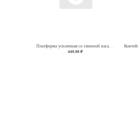
Платформа усиленная со сменной насадкой "Экстра Синель" (без определения цвета)
449.90 ₽