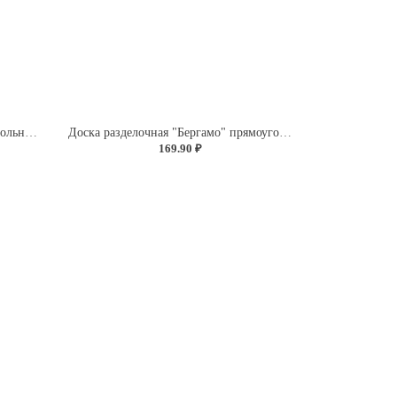
Контейнер для продуктов прямоугольный 0,85л (светло-розовый)
Доска разделочная "Бергамо" прямоугольная 260x155x3,5мм с декором "Розы" (светло-розовый)
169.90 ₽