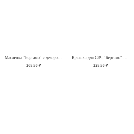
Масленка "Бергамо" с декором "Розы" (бесцветный)
Крышка для СВЧ "Бергамо" D250мм с декором "Розы" (бесцветный)
209.90 ₽
229.90 ₽