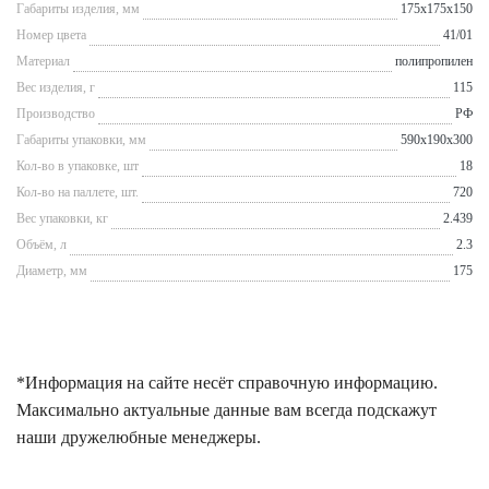
Габариты изделия, мм
175x175x150
Номер цвета
41/01
Материал
полипропилен
Вес изделия, г
115
Производство
РФ
Габариты упаковки, мм
590x190x300
Кол-во в упаковке, шт
18
Кол-во на паллете, шт.
720
Вес упаковки, кг
2.439
Объём, л
2.3
Диаметр, мм
175
*Информация на сайте несёт справочную информацию.
Максимально актуальные данные вам всегда подскажут
наши дружелюбные менеджеры.