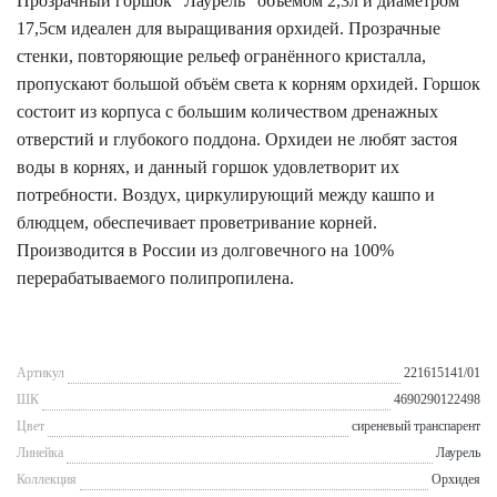
Прозрачный горшок "Лаурель" объёмом 2,3л и диаметром
17,5см идеален для выращивания орхидей. Прозрачные
стенки, повторяющие рельеф огранённого кристалла,
пропускают большой объём света к корням орхидей. Горшок
состоит из корпуса с большим количеством дренажных
отверстий и глубокого поддона. Орхидеи не любят застоя
воды в корнях, и данный горшок удовлетворит их
потребности. Воздух, циркулирующий между кашпо и
блюдцем, обеспечивает проветривание корней.
Производится в России из долговечного на 100%
перерабатываемого полипропилена.
Артикул
221615141/01
ШК
4690290122498
Цвет
сиреневый транспарент
Линейка
Лаурель
Коллекция
Орхидея