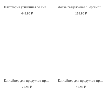
Платформа усиленная со сменной насадкой "Экстра Синель" (без определения цвета)
Доска разделочная "Бергамо" прямоугольная 260x155x3,5мм с декором "Розы" (светло-розовый)
449.90 ₽
169.90 ₽
Контейнер для продуктов прямоугольный 0,5л (светло-розовый)
Контейнер для продуктов прямоугольный 0,85л (светло-розовый)
79.90 ₽
99.90 ₽