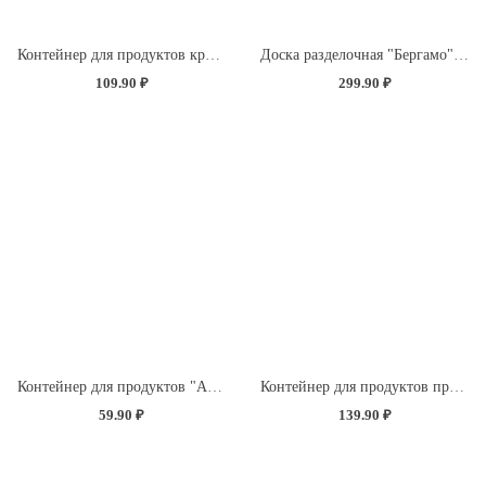
Контейнер для продуктов круглый 0,85л (светло-розовый)
Доска разделочная "Бергамо" прямоугольная 335x220x4мм с декором "Розы" (светло-розовый)
109.90 ₽
299.90 ₽
Контейнер для продуктов "Асти" квадратный 0,5л (темно-коричневый)
Контейнер для продуктов прямоугольный 1,5л (светло-розовый)
59.90 ₽
139.90 ₽