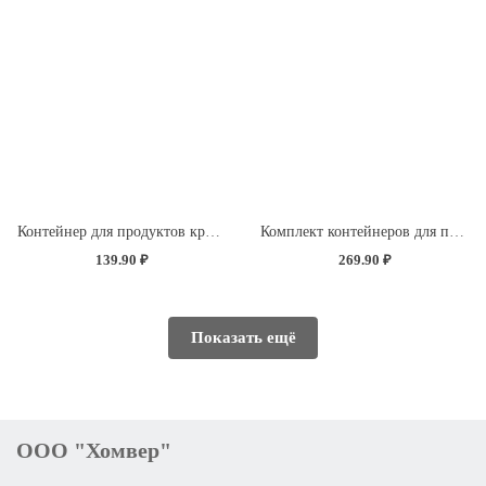
Контейнер для продуктов круглый 1л с декором "Розы" (светло-розовый)
Комплект контейнеров для продуктов прямоугольных 3 шт. (0,5л+0,85л+1,5л) (светло-розовый)
139.90 ₽
269.90 ₽
Показать ещё
ООО "Хомвер"