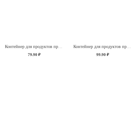
Контейнер для продуктов прямоугольный 0,5л (светло-розовый)
Контейнер для продуктов прямоугольный 0,85л (светло-розовый)
79.90 ₽
99.90 ₽