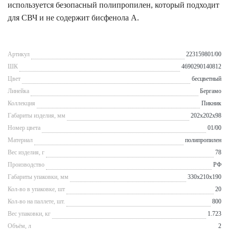
используется безопасный полипропилен, который подходит
для СВЧ и не содержит бисфенола А.
Артикул
223159801/00
ШК
4690290140812
Цвет
бесцветный
Линейка
Бергамо
Коллекция
Пикник
Габариты изделия, мм
202x202x98
Номер цвета
01/00
Материал
полипропилен
Вес изделия, г
78
Производство
РФ
Габариты упаковки, мм
330x210x190
Кол-во в упаковке, шт
20
Кол-во на паллете, шт.
800
Вес упаковки, кг
1.723
Объём, л
2