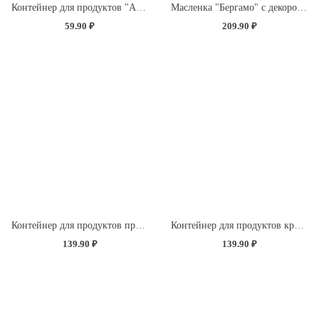
Контейнер для продуктов "Асти" квадратный 0,5л (темно-коричневый)
Масленка "Бергамо" с декором "Розы" (бесцветный)
59.90 ₽
209.90 ₽
Контейнер для продуктов прямоугольный 1,5л (светло-розовый)
Контейнер для продуктов круглый 1л с декором "Розы" (светло-розовый)
139.90 ₽
139.90 ₽