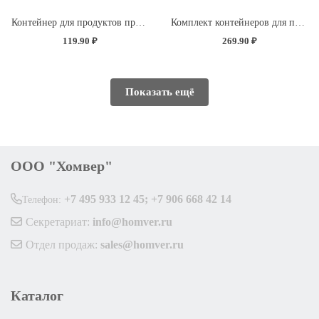
Контейнер для продуктов прямоугольный 0,85л с декором "Розы" (светло-розовый)
Комплект контейнеров для продуктов прямоугольных 3 шт. (0,5л+0,85л+1,5л) (светло-розовый)
119.90 ₽
269.90 ₽
Показать ещё
ООО "Хомвер"
+7 495 933 12 45; +7 906 668 42 14
Телефон:
Секретариат:
info@homver.ru
Отдел продаж:
sales@homver.ru
Каталог