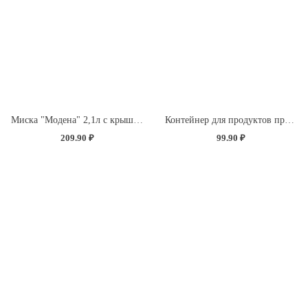
Миска "Модена" 2,1л с крышкой с декором "Розы" (светло-розовый)
Контейнер для продуктов прямоугольный 0,5л с декором "Розы" (светло-розовый)
209.90 ₽
99.90 ₽