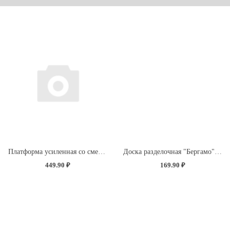
Платформа усиленная со сменной насадкой "Экстра Синель" (без определения цвета)
Доска разделочная "Бергамо" прямоугольная 260x155x3,5мм с декором "Розы" (светло-розовый)
449.90 ₽
169.90 ₽