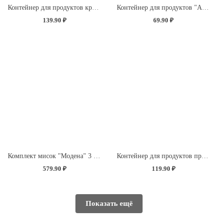
Контейнер для продуктов круглый 1л с декором "Розы" (светло-розовый)
Контейнер для продуктов "Асти" прямоугольный 0,75л (темно-коричневый)
139.90 ₽
69.90 ₽
Комплект мисок "Модена" 3 шт. (1,2л+2,1л+3,2л) с крышками с декором "Розы" (светло-розовый)
Контейнер для продуктов прямоугольный 0,85л с декором "Розы" (светло-розовый)
579.90 ₽
119.90 ₽
Показать ещё