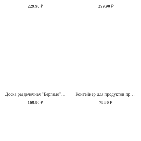
229.90 ₽
299.90 ₽
Доска разделочная "Бергамо" прямоугольная 260x155x3,5мм с декором "Розы" (светло-розовый)
Контейнер для продуктов прямоугольный 0,5л (светло-розовый)
169.90 ₽
79.90 ₽