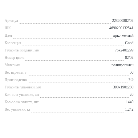
Артикул
223200802/02
ШК
4690290132541
Цвет
ярко-желтый
Коллекция
Good
Габариты изделия, мм
75x240x299
Номер цвета
02/02
Материал
полипропилен
Вес изделия, г
50
Производство
РФ
Габариты упаковки, мм
390x190x280
Кол-во в упаковке, шт
20
Кол-во на паллете, шт.
1440
Вес упаковки, кг
1.242