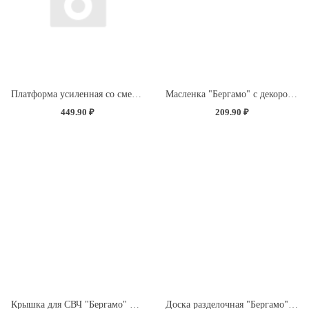
Платформа усиленная со сменной насадкой "Экстра Синель" (без определения цвета)
Масленка "Бергамо" с декором "Розы" (бесцветный)
449.90 ₽
209.90 ₽
Крышка для СВЧ "Бергамо" D250мм с декором "Розы" (бесцветный)
Доска разделочная "Бергамо" прямоугольная 335x220x4мм с декором "Розы" (светло-розовый)