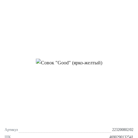
Артикул
223200802/02
ШК
4690290132541