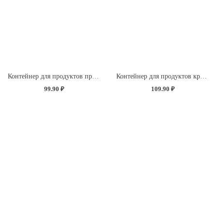
Контейнер для продуктов прямоугольный 0,85л (светло-розовый)
Контейнер для продуктов круглый 0,85л (светло-розовый)
99.90 ₽
109.90 ₽